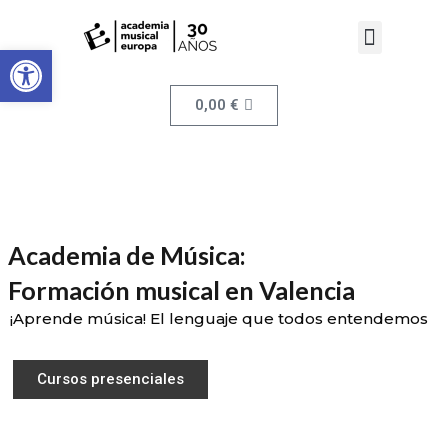
Cursos de música moderna
Clases de Música para Niños
Cursos de Música Clásica
El rincón del Músico | Blog
Abrir barra de herramientas
0,00
€
Academia de Música:
Formación musical en Valencia
¡Aprende música! El lenguaje que todos entendemos
Cursos presenciales