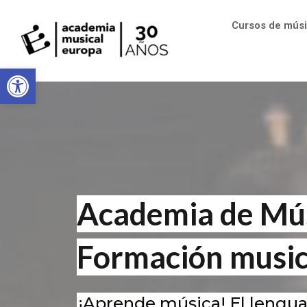
Cursos de mús
Abrir barra de herramientas
Academia de Mús
Formación music
¡Aprende música! El lengu