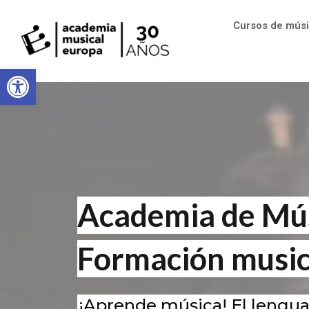
Cursos de mús
Abrir barra de herramientas
Academia de Mús
Formación music
¡Aprende música! El lengu