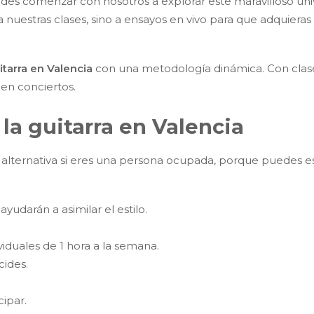
des comenzar con nosotros a explorar este maravilloso uni
 nuestras clases, sino a ensayos en vivo para que adquieras 
itarra en Valencia
con una metodología dinámica. Con clases
 en conciertos.
la guitarra en Valencia
alternativa si eres una persona ocupada, porque puedes es
:
udarán a asimilar el estilo.
iduales de 1 hora a la semana.
cides.
cipar.