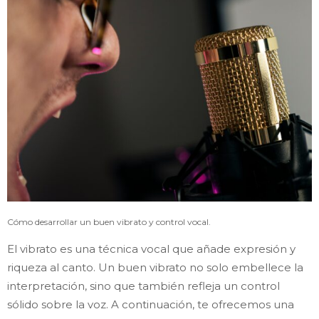
Cómo desarrollar un buen vibrato y control vocal.
El vibrato es una técnica vocal que añade expresión y
riqueza al canto. Un buen vibrato no solo embellece la
interpretación, sino que también refleja un control
sólido sobre la voz. A continuación, te ofrecemos una