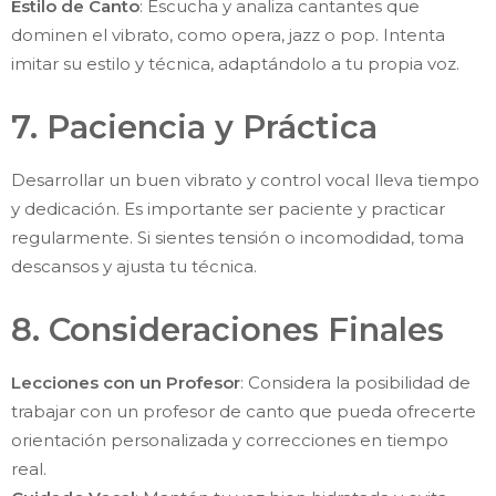
Estilo de Canto
: Escucha y analiza cantantes que
dominen el vibrato, como opera, jazz o pop. Intenta
imitar su estilo y técnica, adaptándolo a tu propia voz.
7. Paciencia y Práctica
Desarrollar un buen vibrato y control vocal lleva tiempo
y dedicación. Es importante ser paciente y practicar
regularmente. Si sientes tensión o incomodidad, toma
descansos y ajusta tu técnica.
8. Consideraciones Finales
Lecciones con un Profesor
: Considera la posibilidad de
trabajar con un profesor de canto que pueda ofrecerte
orientación personalizada y correcciones en tiempo
real.