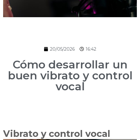
20/05/2026
16:42
Cómo desarrollar un
buen vibrato y control
vocal
Vibrato y control vocal