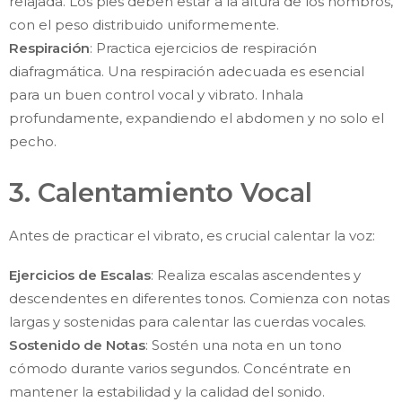
relajada. Los pies deben estar a la altura de los hombros,
con el peso distribuido uniformemente.
Respiración
: Practica ejercicios de respiración
diafragmática. Una respiración adecuada es esencial
para un buen control vocal y vibrato. Inhala
profundamente, expandiendo el abdomen y no solo el
pecho.
3. Calentamiento Vocal
Antes de practicar el vibrato, es crucial calentar la voz:
Ejercicios de Escalas
: Realiza escalas ascendentes y
descendentes en diferentes tonos. Comienza con notas
largas y sostenidas para calentar las cuerdas vocales.
Sostenido de Notas
: Sostén una nota en un tono
cómodo durante varios segundos. Concéntrate en
mantener la estabilidad y la calidad del sonido.