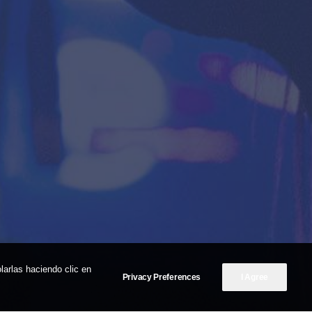
arlas haciendo clic en
Privacy Preferences
I Agree