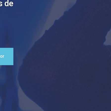
s de
ior