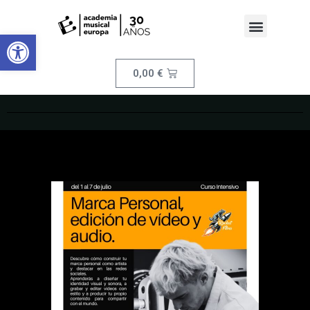
Abrir barra de herramientas
0,00
€