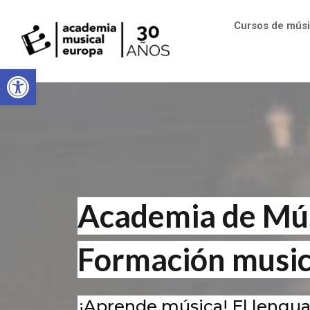
Cursos de mús
Abrir barra de herramientas
Academia de Mús
Formación music
¡Aprende música! El lengu