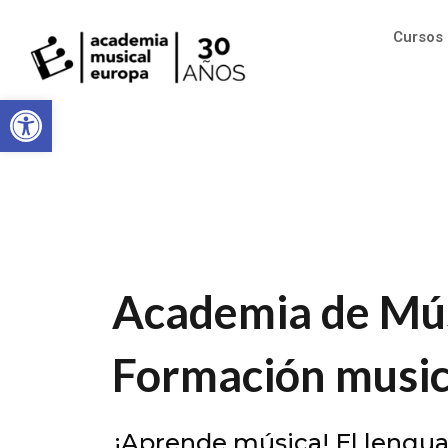
Cursos
Abrir barra de herramientas
Academia de Mús
Formación music
¡Aprende música! El lengu